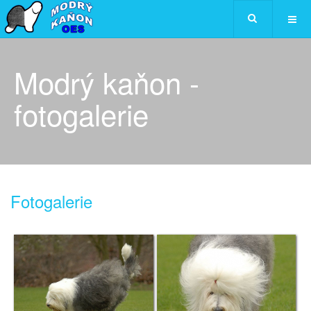
Modrý kaňon -
fotogalerie
Fotogalerie